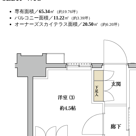
専有面積／
65.34
㎡
（約19.76坪）
バルコニー面積／
11.22
㎡
（約3.39坪）
オーナーズスカイテラス面積／
20.50
㎡
（約6.20坪）