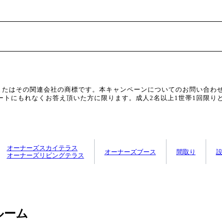
, Inc.またはその関連会社の商標です。本キャンペーンについてのお問い
トにもれなくお答え頂いた方に限ります。成人2名以上1世帯1回限り
オーナーズスカイテラス
オーナーズブース
間取り
オーナーズリビングテラス
ルーム