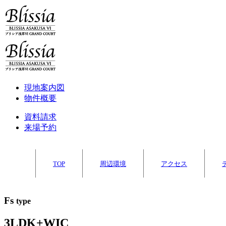
現地案内図
物件概要
資料請求
来場予約
TOP
周辺環境
アクセス
Fs
type
3LDK+WIC